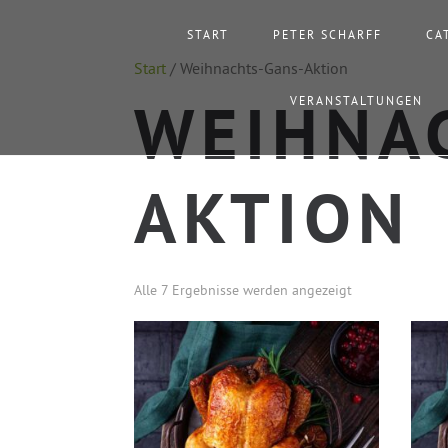
START
PETER SCHARFF
CA
Start
/ Weihnachts-Gans-Aktion
VERANSTALTUNGEN
WEIHNA
AKTION
Alle 7 Ergebnisse werden angezeigt