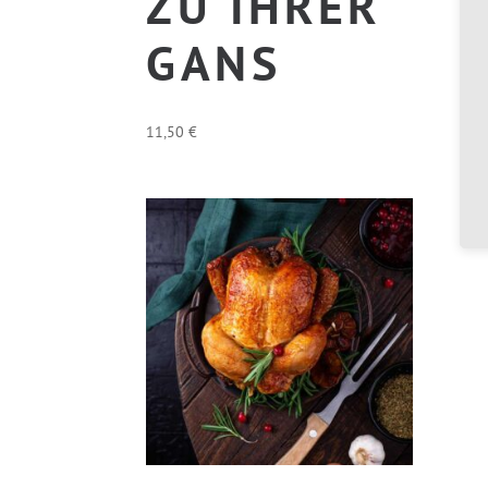
ZU IHRER
GANS
11,50
€