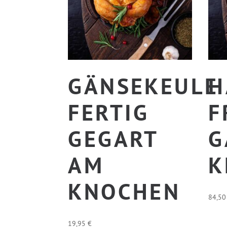
GÄNSEKEULE
H
FERTIG
F
GEGART
G
AM
K
KNOCHEN
84,5
19,95
€