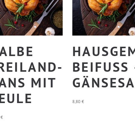
ALBE
HAUSGE
REILAND-
BEIFUSS 
ANS MIT
GÄNSES
EULE
8,80
€
0
€