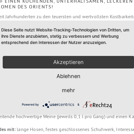
AUF EINEN KOCHENDEN, UNTERHALTSAMEN, LECKERE
ROMEN DES ORIENTS!
it Jahrhunderten zu den teuersten und wertvollsten Kostbarkeit
 vor allen Dingen wenn es um den richtigen Einsatz in der frisch
Diese Seite nutzt Website-Tracking-Technologien von Dritten, um
donesien, Sternanis aus Ostasien, Bourbon Vanille aus Madagaska
ihre Dienste anzubieten, stetig zu verbessern und Werbung
Kreuzkümmel aus Syrien, Arganöl aus Marokko und und und …
entsprechend den Interessen der Nutzer anzuzeigen.
linarische Genuss-Tafel mit 7 Köstlichkeiten des Orients zu, wi
Akzeptieren
 sprechen wir über Bezugsquellen, Qualitätserkennung und -er
 von Gewürzen. Alles, was Sie am heutigen Abend mit uns beim
Ablehnen
 einfache Art und Weise auf Ihre Küche zu Hause übertragen.
mehr
rlebnis für alle Ihrer Sinne!
Powered by
&
einen Sektaperitif, das Kochtraining, die Menükreation, Tee und
eitende hochwertige Weine (jeweils 0,1 l pro Gang) und einen Ka
des mit:
lange Hosen, festes geschlossenes Schuhwerk, Interes