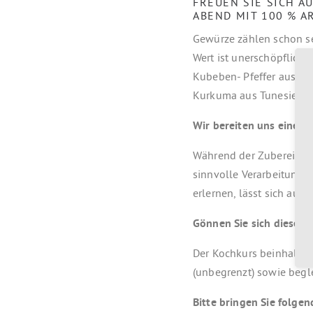
FREUEN SIE SICH 
ABEND MIT 100 % A
Gewürze zählen schon se
Wert ist unerschöpflich,
Kubeben- Pfeffer aus In
Kurkuma aus Tunesien, 
Wir bereiten uns eine ku
Während der Zubereitung
sinnvolle Verarbeitung
erlernen, lässt sich auf
Gönnen Sie sich dieses E
Der Kochkurs beinhaltet 
(unbegrenzt) sowie begl
Bitte bringen Sie folgen