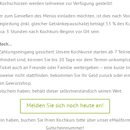
Kochschürzen werden leihweise zur Verfügung gestellt!
artner zum Genießen des Menüs einladen möchten, ist dies nach 
begleitung (inkl. gleicher Getränkepauschale) beträgt 55 % des Ku
 ca. 3 Stunden nach Kochkurs-Beginn vor Ort sein.
 doch…
 Zahlungseingang gesichert. Unsere Kochkurse starten ab 7 Teiln
erhindert sind, können Sie bis 20 Tage vor dem Termin unkompli
 Ticket auch an Freunde oder Familie weitergeben – eine kurze I
sweise nicht stattfinden, bekommen Sie Ihr Geld zurück oder ein
ren Gewürzshop.
Gutschein haben, behält dieser selbstverständlich seinen Wert.
Melden Sie sich noch heute an!
in haben, buchen Sie Ihren Kochkurs bitte über unser eMailform
Gutscheinnummer!