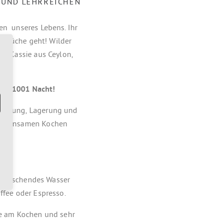
N UND LEHRREICHEN
en unseres Lebens. Ihr
en Küche geht! Wilder
r, Kassie aus Ceylon,
e in 1001 Nacht!
haltung, Lagerung und
 gemeinsamen Kochen
 erfrischendes Wasser
ffee oder Espresso.
se am Kochen und sehr