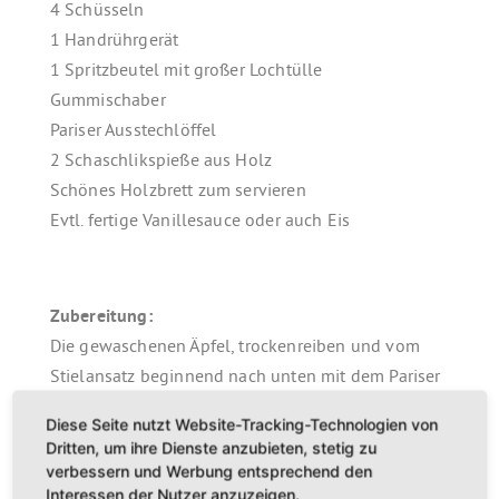
4 Schüsseln
1 Handrührgerät
1 Spritzbeutel mit großer Lochtülle
Gummischaber
Pariser Ausstechlöffel
2 Schaschlikspieße aus Holz
Schönes Holzbrett zum servieren
Evtl. fertige Vanillesauce oder auch Eis
Zubereitung:
Die gewaschenen Äpfel, trockenreiben und vom
Stielansatz beginnend nach unten mit dem Pariser
Ausstecher großzügig bis fast zum Blütenansatz
Diese Seite nutzt Website-Tracking-Technologien von
aushöhlen. Anschließend jeden Apfel rundherum
Dritten, um ihre Dienste anzubieten, stetig zu
mit dem Holzspieß ca. 12 bis ganz durch zur Mitte
verbessern und Werbung entsprechend den
Interessen der Nutzer anzuzeigen.
einstechen. (der entstehende Dampf sollte