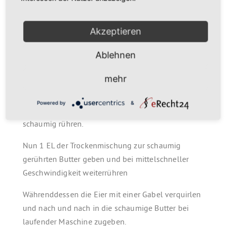
entweichen können, sonst platzt der Apfel beim
backen!)
Akzeptieren
Nun Semmelbrösel, Nüsse, 20 g Zucker, Zimt und
Ablehnen
Lebkuchengewürz trocken mischen.
mehr
Die Butter mit der ausgeschabten Vanilleschote,
Bittermandel, Marzipanrohmasse und restlichem
Powered by
&
Zucker mit einem Handrührgerät (Rührbesen)
schaumig rühren.
Nun 1 EL der Trockenmischung zur schaumig
gerührten Butter geben und bei mittelschneller
Geschwindigkeit weiterrühren
Währenddessen die Eier mit einer Gabel verquirlen
und nach und nach in die schaumige Butter bei
laufender Maschine zugeben.