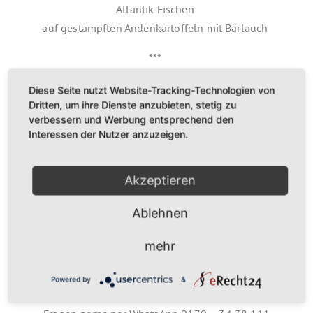
Atlantik Fischen
auf gestampften Andenkartoffeln mit Bärlauch
***
Erfrischendes Früchte-Dessert zum Abschluss
Diese Seite nutzt Website-Tracking-Technologien von
Dritten, um ihre Dienste anzubieten, stetig zu
Preis:
verbessern und Werbung entsprechend den
Interessen der Nutzer anzuzeigen.
158,00 € Menü inklusive 7 % Mwst.
ohne Weinbegleitung
Akzeptieren
Getränke werden aufgrund der Mwst. separat
Ablehnen
angeboten und berechnet:
mehr
Es gibt die Möglichkeit sich an der Bar offene
Weine ausschenken zu lassen oder sich eine
Powered by
&
schöne Flasche rauszusuchen.