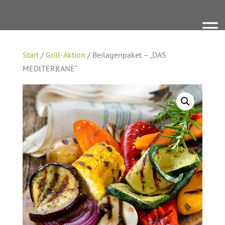
Start
/
Grill-Aktion
/ Beilagenpaket – „DAS
MEDITERRANE“