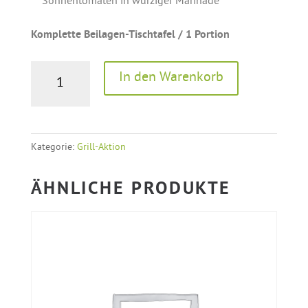
Sonnentomaten in würziger Marinade
Komplette Beilagen-Tischtafel / 1 Portion
Beilagenpaket
A
In den Warenkorb
-
l
„DAS
t
MEDITERRANE“
e
Menge
r
Kategorie:
Grill-Aktion
n
a
ÄHNLICHE PRODUKTE
t
i
v
e
: