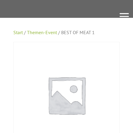
Start
/
Themen-Event
/ BEST OF MEAT 1