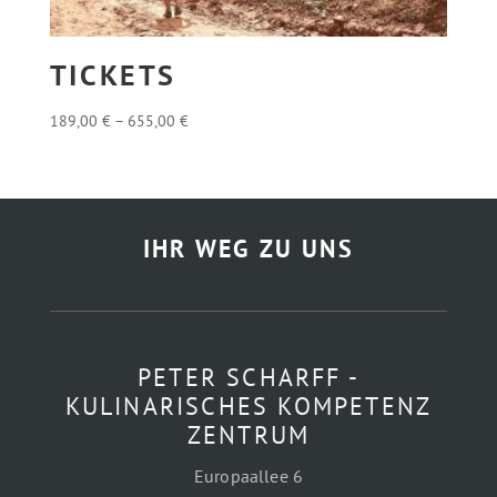
TICKETS
Preisspanne:
189,00
€
–
655,00
€
189,00 €
bis
655,00 €
IHR WEG ZU UNS
PETER SCHARFF -
KULINARISCHES KOMPETENZ
ZENTRUM
Europaallee 6