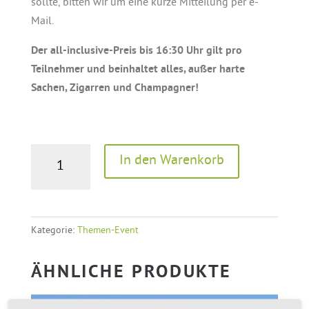
sollte, bitten wir um eine kurze Mitteilung per e-
Mail.
Der all-inclusive-Preis bis 16:30 Uhr gilt pro
Teilnehmer und beinhaltet alles, außer harte
Sachen, Zigarren und Champagner!
BEST
A
In den Warenkorb
OF
l
MEAT
t
1
e
Menge
r
Kategorie:
Themen-Event
n
a
ÄHNLICHE PRODUKTE
t
i