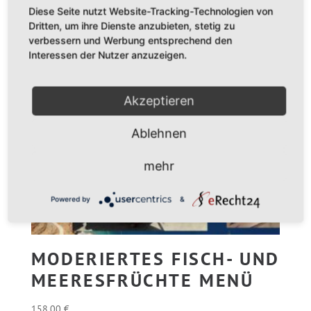
Diese Seite nutzt Website-Tracking-Technologien von
v
Dritten, um ihre Dienste anzubieten, stetig zu
e
verbessern und Werbung entsprechend den
:
Interessen der Nutzer anzuzeigen.
Akzeptieren
Ablehnen
mehr
Powered by
&
MODERIERTES FISCH- UND
MEERESFRÜCHTE MENÜ
158,00
€