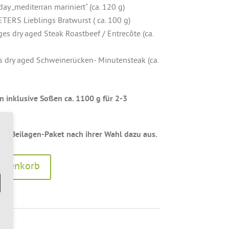
ay „mediterran mariniert“ (ca. 120 g)
TERS Lieblings Bratwurst ( ca. 100 g)
ges dry aged Steak Roastbeef / Entrecôte (ca.
s dry aged Schweinerücken- Minutensteak (ca.
 inklusive Soßen ca. 1100 g für 2-3
ein Beilagen-Paket nach ihrer Wahl dazu aus.
A
Warenkorb
l
t
e
r