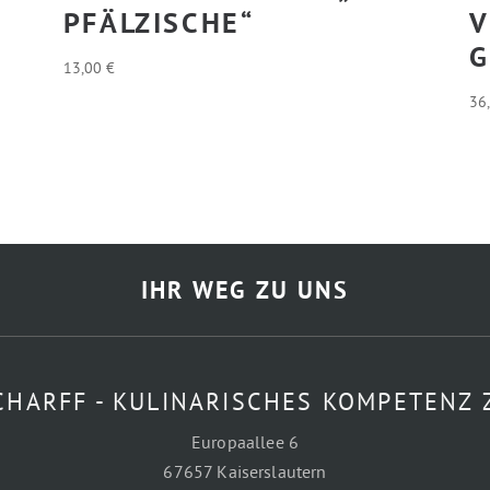
PFÄLZISCHE“
V
G
13,00
€
36
IHR WEG ZU UNS
CHARFF - KULINARISCHES KOMPETENZ
Europaallee 6
67657 Kaiserslautern