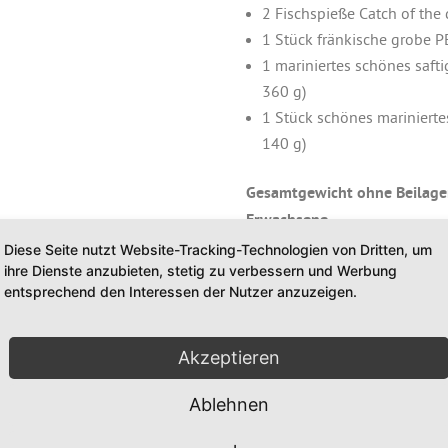
2 Fischspieße Catch of the d
1 Stück fränkische grobe PE
1 mariniertes schönes safti
360 g)
1 Stück schönes marinierte
140 g)
Gesamtgewicht ohne Beilagen
Erwachsene
Diese Seite nutzt Website-Tracking-Technologien von Dritten, um
Bitte wählen Sie gerne noch 
ihre Dienste anzubieten, stetig zu verbessern und Werbung
entsprechend den Interessen der Nutzer anzuzeigen.
PAKET
In den 
NR.
Akzeptieren
3
-
Ablehnen
RUNDUM
Kategorie:
Grill-Aktion