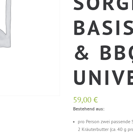
SORG
BASIS
& BB
UNIV
59,00
€
Bestehend aus:
pro Person zwei passende S
2 Kräuterbutter (ca. 40 g pr