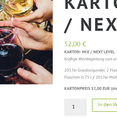
KART
/ NE
52,00
€
KARTON- MIX / NEXT LEVEL
Kräftige Weinbegleitung zum angr
2017er Grauburgunder, 2 Fla
Flaschen 0,75 l
/
2017er Mühl
KARTONPREIS 52,00 EUR (sta
PETER'S
In den 
WEIN-
AKTION