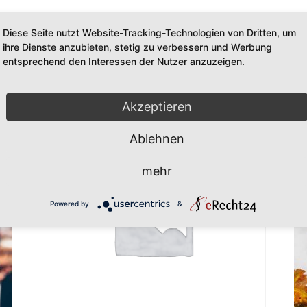
KARTON-
Diese Seite nutzt Website-Tracking-Technologien von Dritten, um
MIX
Kategorie:
Wein-Aktion
ihre Dienste anzubieten, stetig zu verbessern und Werbung
/
entsprechend den Interessen der Nutzer anzuzeigen.
NEXT
LEVEL
Akzeptieren
Menge
Ablehnen
mehr
Powered by
&