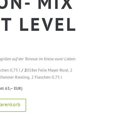
ON- MIX
XT LEVEL
illen auf der Terrasse im Kreise eurer Lieben.
schen 0,75 l
/ 2
018er Felix Mayer Rosé, 2
heimer Riesling, 2 Flaschen 0,75 l
tt 63,– EUR)
A
Warenkorb
l
t