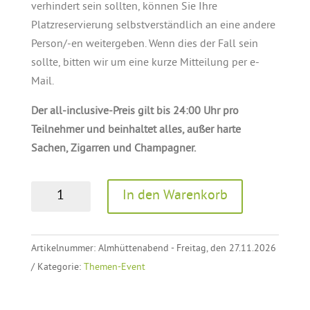
verhindert sein sollten, können Sie Ihre
Platzreservierung selbstverständlich an eine andere
Person/-en weitergeben. Wenn dies der Fall sein
sollte, bitten wir um eine kurze Mitteilung per e-
Mail.
Der all-inclusive-Preis gilt bis 24:00 Uhr pro
Teilnehmer und beinhaltet alles, außer harte
Sachen, Zigarren und Champagner.
A
RUSTIKALER
In den Warenkorb
l
ALM-
t
HÜTTENABEND
e
Menge
Artikelnummer:
Almhüttenabend - Freitag, den 27.11.2026
r
Kategorie:
Themen-Event
n
a