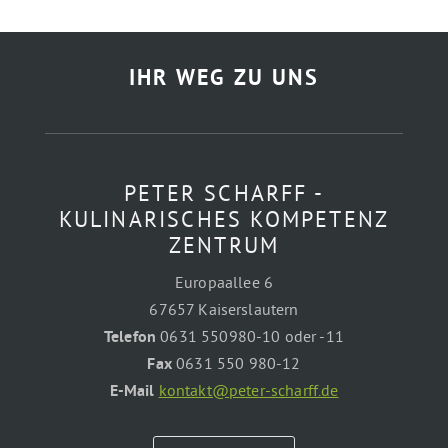
t
i
v
IHR WEG ZU UNS
e
:
PETER SCHARFF -
KULINARISCHES KOMPETENZ
ZENTRUM
Europaallee 6
67657 Kaiserslautern
Telefon
0631 550980-10 oder -11
Fax
0631 550 980-12
E-Mail
kontakt@peter-scharff.de