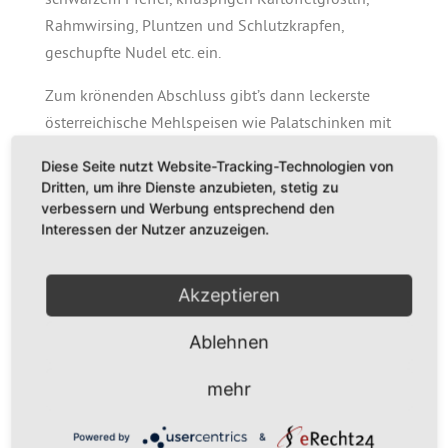
schwarzem Pfeffer, knusprigen Kartoffelgröstln,
Rahmwirsing, Pluntzen und Schlutzkrapfen,
geschupfte Nudel etc. ein.
Zum krönenden Abschluss gibt’s dann leckerste
österreichische Mehlspeisen wie Palatschinken mit
hausgemachtem Gsälz, ofenfrischem
Diese Seite nutzt Website-Tracking-Technologien von
Kaiserschmarrn mit Quitte-, Apfel-,
Dritten, um ihre Dienste anzubieten, stetig zu
Zwetschgenröster, lockere Dampfnudeln, gefüllte
verbessern und Werbung entsprechend den
Interessen der Nutzer anzuzeigen.
Hefebuchteln mit Bourbon-Vanillesauce,
hausgemachter Kernobststrudel mit Nougatsauce
und andere typische Spezialitäten aus den Bergen.
Akzeptieren
Alle oben aufgeführten Köstlichkeiten sind ohne
Ablehnen
Gewähr und werden nach saisonaler Verfügbarkeit,
den aktuellen Wochenmarktangeboten und
mehr
unserem kulinarischem Anspruch ausgewählt.
Powered by
&