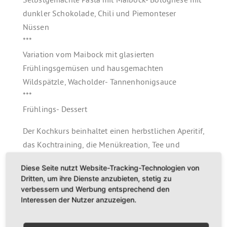
Selbstgemachte Pasta mit Maibock- Bolognese mit
dunkler Schokolade, Chili und Piemonteser
Nüssen
***
Variation vom Maibock mit glasierten
Frühlingsgemüsen und hausgemachten
Wildspätzle, Wacholder- Tannenhonigsauce
***
Frühlings- Dessert
Der Kochkurs beinhaltet einen herbstlichen Aperitif,
das Kochtraining, die Menükreation, Tee und
erfrischendes Wasser (unbegrenzt) sowie
Diese Seite nutzt Website-Tracking-Technologien von
begleitende hochwertige Weine (jeweils 0,1 l pro
Dritten, um ihre Dienste anzubieten, stetig zu
Gang) und einen Kaffee oder Espresso.
verbessern und Werbung entsprechend den
Interessen der Nutzer anzuzeigen.
Bitte bringen Sie folgendes mit: lange Hose, festes
geschlossenes Schuhwerk, Interesse am Kochen