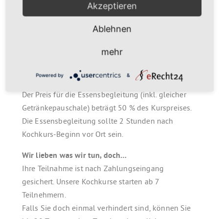
Akzeptieren
und sehr gute Laune
Messer und Kochschürzen werden leihweise zur
Ablehnen
Verfügung gestellt!
mehr
Falls Sie z. B. Ihren Partner zum Genießen des
Menüs einladen möchten, ist dies nach
Powered by
&
Voranmeldung möglich!
Der Preis für die Essensbegleitung (inkl. gleicher
Getränkepauschale) beträgt 50 % des Kurspreises.
Die Essensbegleitung sollte 2 Stunden nach
Kochkurs-Beginn vor Ort sein.
Wir lieben was wir tun, doch…
Ihre Teilnahme ist nach Zahlungseingang
gesichert. Unsere Kochkurse starten ab 7
Teilnehmern.
Falls Sie doch einmal verhindert sind, können Sie