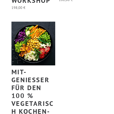
WORKSHOP
168,00
€
198,00
€
MIT-
GENIESSER F
ÜR DEN 1
00 % V
EGETARISCH
KOCHEN-K