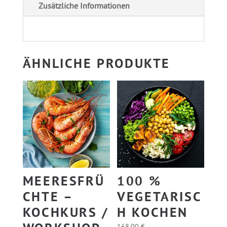
Zusätzliche Informationen
r
KOCHKURS
n
Menge
a
t
ÄHNLICHE PRODUKTE
i
v
e
:
MEERESFRÜ
100 %
CHTE –
VEGETARISC
KOCHKURS /
H KOCHEN