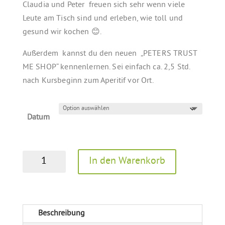
Claudia und Peter freuen sich sehr wenn viele
Leute am Tisch sind und erleben, wie toll und
gesund wir kochen 😊.
Außerdem kannst du den neuen „PETERS TRUST
ME SHOP“ kennenlernen. Sei einfach ca. 2,5 Std.
nach Kursbeginn zum Aperitif vor Ort.
Datum
Mit-
In den Warenkorb
Genießer
A
für
l
den
t
FREESTYLE
Beschreibung
e
–