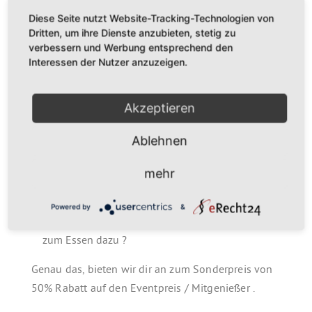
FREESTYLE
Diese Seite nutzt Website-Tracking-Technologien von
In den Warenkorb
Dritten, um ihre Dienste anzubieten, stetig zu
–
verbessern und Werbung entsprechend den
A
KOCHKURS
Interessen der Nutzer anzuzeigen.
MIT-GENIESSER FÜR D
l
Menge
t
EN FREESTYLE – K
Akzeptieren
e
OCHKURS
r
Ablehnen
n
a
Komm doch als kulinarische Genießer –
mehr
t
Begleitung einfach mit dazu und sei dabei.
i
Du möchtest deinen Beschenkten überraschen
Powered by
&
v
und kommst später alleine oder mit Freunden
e
zum Essen dazu ?
:
Genau das, bieten wir dir an zum Sonderpreis von
50% Rabatt auf den Eventpreis / Mitgenießer .