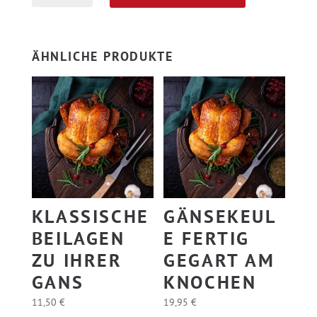
Beifuss
l
-
t
Gänsesauce
e
ÄHNLICHE PRODUKTE
Menge
r
n
a
t
i
v
e
:
KLASSISCHE
GÄNSEKEUL
BEILAGEN
E FERTIG
ZU IHRER
GEGART AM
GANS
KNOCHEN
11,50
€
19,95
€