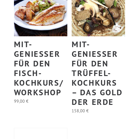
MIT-
MIT-
GENIESSER F
GENIESSER F
ÜR DEN F
ÜR DEN T
ISCH-K
RÜFFEL-K
OCHKURS/W
OCHKURS –
ORKSHOP
DAS GOLD D
ER ERDE
99,00
€
158,00
€