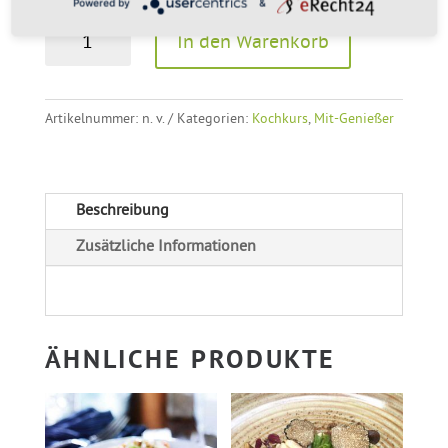
Powered by
&
Mit-
In den Warenkorb
Genießer
A
für
l
den
Artikelnummer:
n. v.
Kategorien:
Kochkurs
,
Mit-Genießer
t
MEERESFRÜCHTE
e
–
r
KOCHKURS
Beschreibung
n
/
a
Zusätzliche Informationen
Workshop
t
Menge
i
v
e
ÄHNLICHE PRODUKTE
: