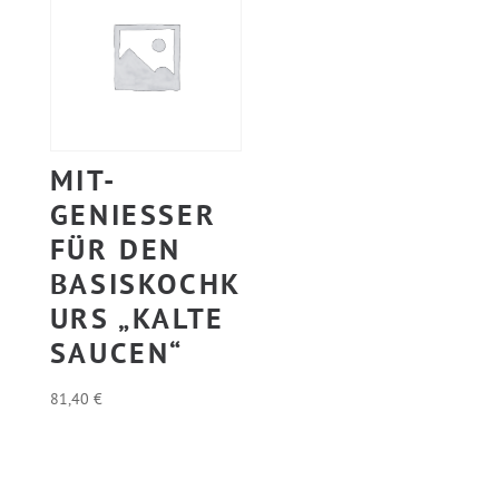
MIT-
GENIESSER F
ÜR DEN B
ASISKOCHKU
RS „KALTE S
AUCEN“
81,40
€