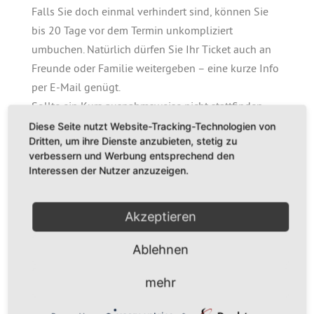
Falls Sie doch einmal verhindert sind, können Sie
bis 20 Tage vor dem Termin unkompliziert
umbuchen. Natürlich dürfen Sie Ihr Ticket auch an
Freunde oder Familie weitergeben – eine kurze Info
per E-Mail genügt.
Sollte ein Kurs ausnahmsweise nicht stattfinden,
bekommen Sie Ihr Geld zurück oder einen
Diese Seite nutzt Website-Tracking-Technologien von
Dritten, um ihre Dienste anzubieten, stetig zu
Gutschein für einen anderen Kurs bzw. unseren
verbessern und Werbung entsprechend den
Gewürzshop.
Interessen der Nutzer anzuzeigen.
Falls Sie bereits einen Gutschein haben, behält
dieser selbstverständlich seinen Wert.
Akzeptieren
Ablehnen
mehr
Termine