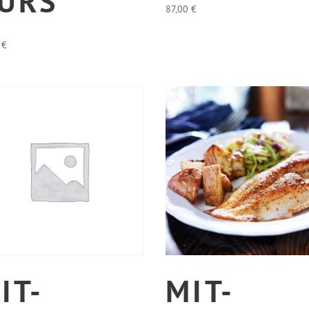
RS
87,00
€
0
€
IT-
MIT-