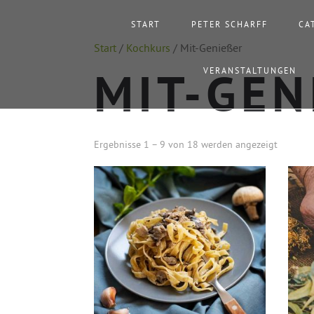
START
PETER SCHARFF
CA
Start
/
Kochkurs
/ Mit-Genießer
VERANSTALTUNGEN
MIT-GEN
Ergebnisse 1 – 9 von 18 werden angezeigt