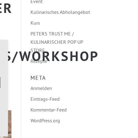
Event
 F
Kulinarisches Abholangebot
Kurs
PETERS TRUST ME /
KULINARISCHER POP UP
STORE
S/WORKSHOP
Rezepte
META
Anmelden
Eintrags-Feed
Kommentar-Feed
WordPress.org