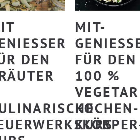
IT
MIT-
ENIESSER F
GENIESSER
R DEN K
ÜR DEN 1
ÄUTER –
00 % V
EGETARI
LINARISCHE F
OCHEN-K
UERWERKSKÖRPER-
URS