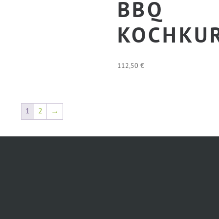
BQ K
OCHKUR
112,50
€
1
2
→