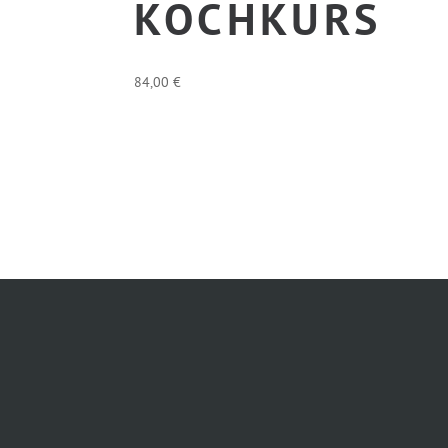
OCHKURS
84,00
€