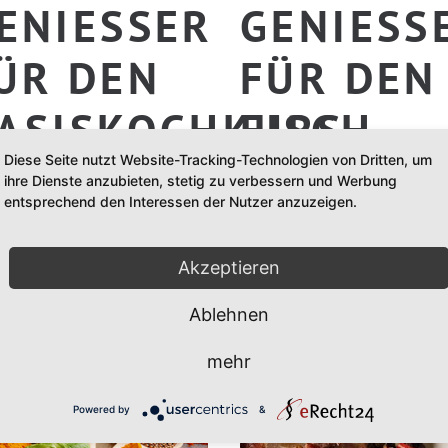
ENIESSER F
GENIESSER
R DEN B
ÜR DEN F
SISKOCHKURS „
ISCH-K
Diese Seite nutzt Website-Tracking-Technologien von Dritten, um
ALTE S
OCHKUR
ihre Dienste anzubieten, stetig zu verbessern und Werbung
entsprechend den Interessen der Nutzer anzuzeigen.
UCEN“
99,00
€
Akzeptieren
0
€
Ablehnen
mehr
Powered by
&