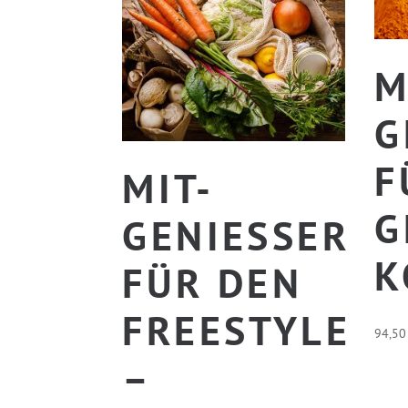
M
G
Ü
MIT-
E
GENIESSER F
O
ÜR DEN F
REESTYLE –
94,5
K