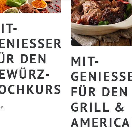
IT-
ENIESSER F
R DEN G
MIT-
WÜRZ-K
GENIESSER
CHKURS
ÜR DEN G
RILL & A
0
€
MERICAN