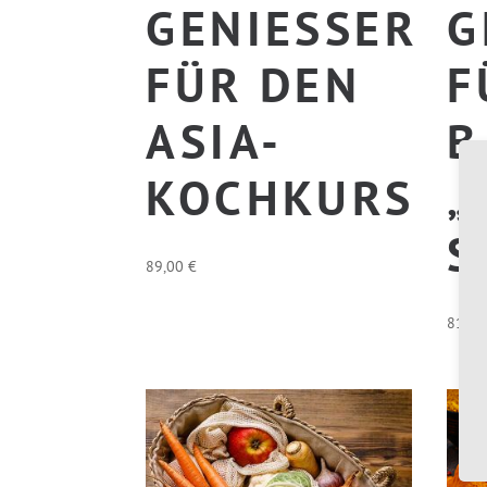
GENIESSER F
G
ÜR DEN A
Ü
SIA-K
A
OCHKURS
K
A
89,00
€
81,4