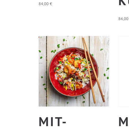
U
84,00
€
84,0
MIT-
M