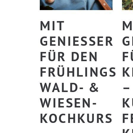
MIT
M
GENIESSER F
G
ÜR DEN F
Ü
RÜHLINGS W
R
ALD- & W
K
IESEN-K
U
OCHKURS
E