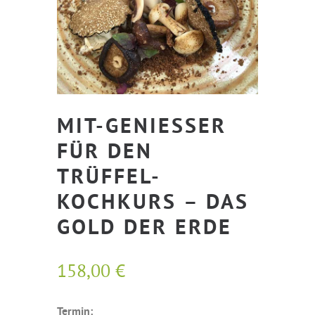
MIT-GENIESSER F
ÜR DEN T
RÜFFEL-K
OCHKURS – DAS G
OLD DER ERDE
158,00
€
Termin: