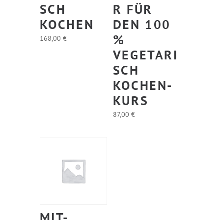
SCH
FÜR D
KOCHEN
EN 100 %
V
168,00
€
EGETARIS
CH K
OCHEN-K
URS
87,00
€
MIT-