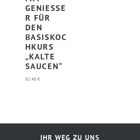
GENIESSER
FÜR D
EN B
ASISKOCH
KURS „
KALTE S
AUCEN“
81,40
€
IHR WEG ZU UNS