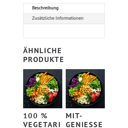
i
ERDE
Beschreibung
v
Menge
Zusätzliche Informationen
e
:
ÄHNLICHE
PRODUKTE
100 %
MIT-
VEGETARI
GENIESSER