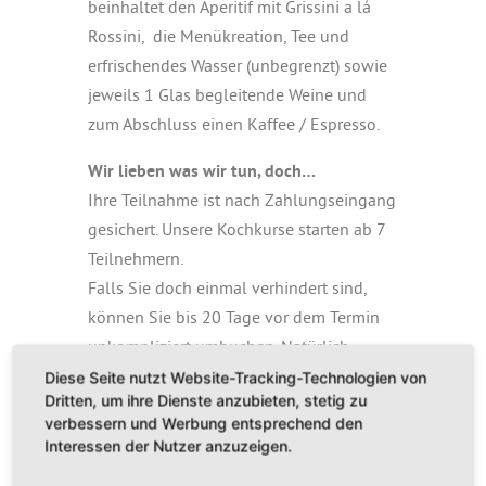
beinhaltet den Aperitif mit Grissini a lá
Rossini, die Menükreation, Tee und
erfrischendes Wasser (unbegrenzt) sowie
jeweils 1 Glas begleitende Weine und
zum Abschluss einen Kaffee / Espresso.
Wir lieben was wir tun, doch…
Ihre Teilnahme ist nach Zahlungseingang
gesichert. Unsere Kochkurse starten ab 7
Teilnehmern.
Falls Sie doch einmal verhindert sind,
können Sie bis 20 Tage vor dem Termin
unkompliziert umbuchen. Natürlich
dürfen Sie Ihr Ticket auch an Freunde
Diese Seite nutzt Website-Tracking-Technologien von
Dritten, um ihre Dienste anzubieten, stetig zu
oder Familie weitergeben – eine kurze
verbessern und Werbung entsprechend den
Info per E-Mail genügt.
Interessen der Nutzer anzuzeigen.
Sollte ein Kurs ausnahmsweise nicht