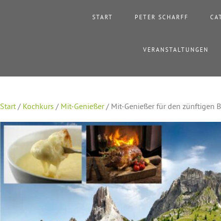
START
PETER SCHARFF
CA
VERANSTALTUNGEN
Start
/
Kochkurs
/
Mit-Genießer
/ Mit-Genießer für den zünftigen