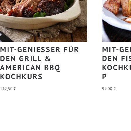
MIT-GENIESSER FÜR D
MIT-GE
EN GRILL & A
EN FIS
MERICAN BBQ K
OCHKU
OCHKURS
112,50
€
99,00
€