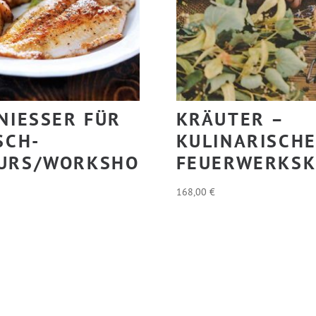
NIESSER FÜR D
KRÄUTER –
CH-K
KULINARISCH
RS/WORKSHOP
FEUERWERKSK
168,00
€