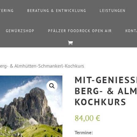
TERING
BERATUNG & ENTWICKLUNG
LEISTUNGEN
GEWÜRZSHOP
PFÄLZER FOODROCK OPEN AIR
KONT
 Berg- & Almhütten-Schmankerl-Kochkurs
MIT-GENIESS
ERG- & ALM
OCHKURS
84,00
€
Termine: