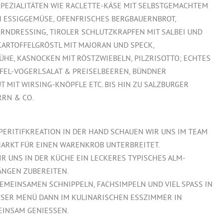
SPEZIALITÄTEN WIE RACLETTE-KÄSE MIT SELBSTGEMACHTEM
 ESSIGGEMÜSE, OFENFRISCHES BERGBAUERNBROT,
RNDRESSING, TIROLER SCHLUTZKRAPFEN MIT SALBEI UND
KARTOFFELGRÖSTL MIT MAJORAN UND SPECK,
HE, KASNOCKEN MIT RÖSTZWIEBELN, PILZRISOTTO; ECHTES
FFEL-VOGERLSALAT & PREISELBEEREN, BÜNDNER
 MIT WIRSING-KNÖPFLE ETC. BIS HIN ZU SALZBURGER
RN & CO.
PERITIFKREATION IN DER HAND SCHAUEN WIR UNS IM TEAM
ARKT FÜR EINEN WARENKROB UNTERBREITET.
 UNS IN DER KÜCHE EIN LECKERES TYPISCHES ALM-
ÄNGEN ZUBEREITEN.
 GEMEINSAMEN SCHNIPPELN, FACHSIMPELN UND VIEL SPASS IN
SER MENÜ DANN IM KULINARISCHEN ESSZIMMER IN
INSAM GENIESSEN.