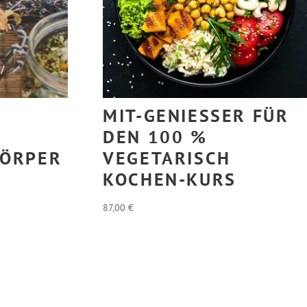
MIT-GENIESSER FÜR D
E
EN 100 % V
ÖRPER
EGETARISCH K
OCHEN-KURS
87,00
€