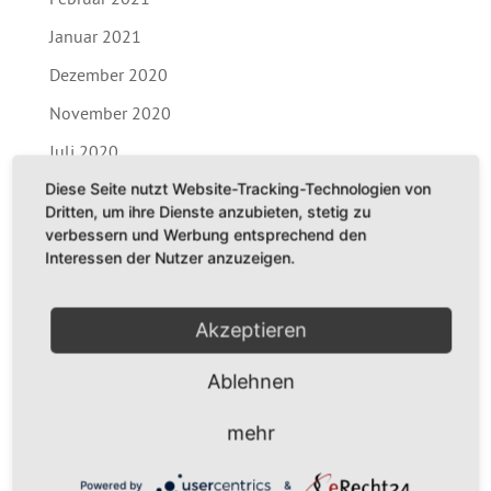
Februar 2021
Januar 2021
Dezember 2020
November 2020
Juli 2020
Diese Seite nutzt Website-Tracking-Technologien von
Mai 2020
Dritten, um ihre Dienste anzubieten, stetig zu
April 2020
verbessern und Werbung entsprechend den
Interessen der Nutzer anzuzeigen.
März 2020
Dezember 2019
Akzeptieren
November 2019
Ablehnen
September 2019
Mai 2019
mehr
KATEGORIEN
Powered by
&